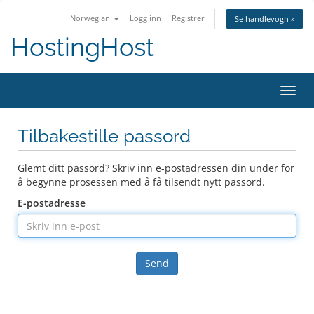
Norwegian
Logg inn
Registrer
Se handlevogn »
HostingHost
Bytt
navig
Tilbakestille passord
Glemt ditt passord? Skriv inn e-postadressen din under for
å begynne prosessen med å få tilsendt nytt passord.
E-postadresse
Send