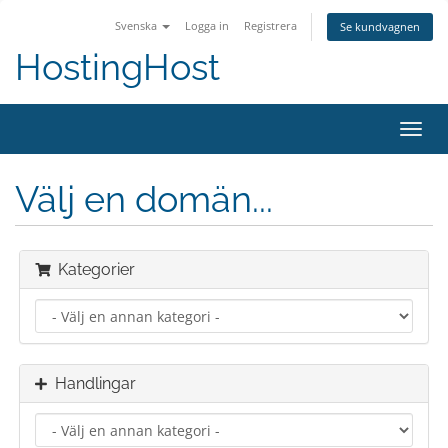
Svenska
Logga in
Registrera
Se kundvagnen
HostingHost
Växla
navig
Välj en domän...
Kategorier
Handlingar